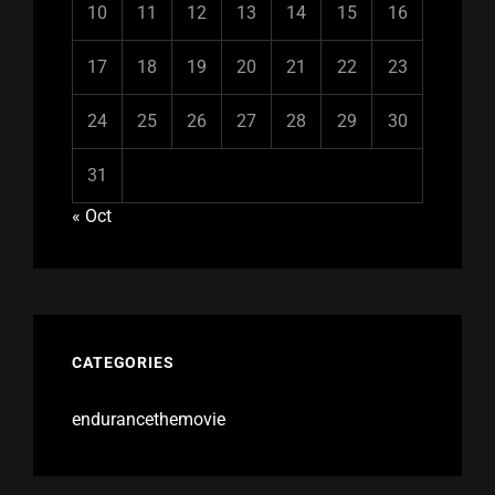
10
11
12
13
14
15
16
17
18
19
20
21
22
23
24
25
26
27
28
29
30
31
« Oct
CATEGORIES
endurancethemovie