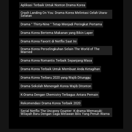
Aplikasi Terbaik Untuk Nonton Drama Korea
Crash Landing On You: Drama Korea Melintasi Celah Utara-
Selatan
Drama " Thirty-Nine " Tetap Menjadi Peringkat Pertama
Drama Korea Bertema Makanan yang Bikin Laper
Drama Korea Favorit di Netflix Saat Ini
Drama Korea Perselingkuhan Selain The World of The
Married
Drama Korea Romantis Terbaik Sepanjang Masa
Drama Korea Terbaik Untuk Membuat Anda Ketagihan
Drama Korea Terbaru 2020 yang Wajib Ditunggu
Drama Sekolah Menengah Korea Wajib Ditonton
K-Drama Dengan Chemistry Terbagus Antara Pemain
Rekomendasi Drama Korea Terbaik 2020
Serial Netflix The Uncanny Counter: K-drama Memasuki
Wilayah Baru Dengan Saga Melawan Iblis Yang Penuh Warna