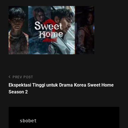
Post
Previous
PREV POST
Post
navigation
Ekspektasi Tinggi untuk Drama Korea Sweet Home
Season 2
sbobet