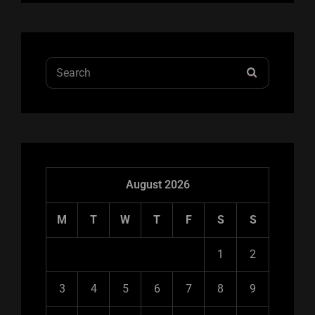
Search
SEARCH
for:
August 2026
M
T
W
T
F
S
S
1
2
3
4
5
6
7
8
9