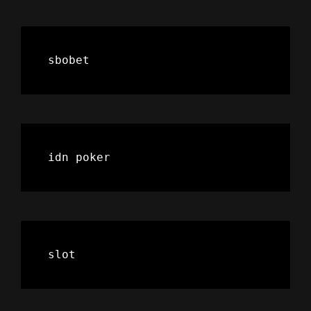
sbobet
idn poker
slot