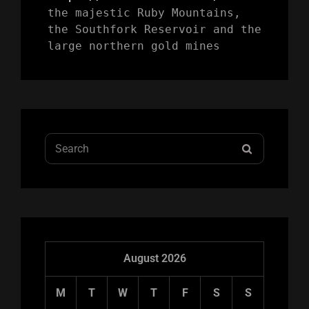
the majestic Ruby Mountains, 
the Southfork Reservoir and the 
large northern gold mines
Search
SEARCH
for:
August 2026
M
T
W
T
F
S
S