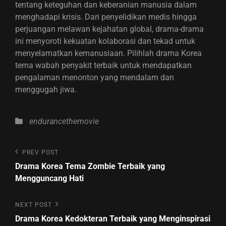
tentang keteguhan dan keberanian manusia dalam
menghadapi krisis. Dari penyelidikan medis hingga
perjuangan melawan kejahatan global, drama-drama
ini menyoroti kekuatan kolaborasi dan tekad untuk
menyelamatkan kemanusiaan. Pilihlah drama Korea
tema wabah penyakit terbaik untuk mendapatkan
pengalaman menonton yang mendalam dan
menggugah jiwa.
Categories
endurancethemovie
Post
Previous
PREV POST
Post
navigation
Drama Korea Tema Zombie Terbaik yang
Mengguncang Hati
Next
NEXT POST
Post
Drama Korea Kedokteran Terbaik yang Menginspirasi