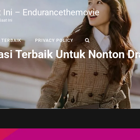
t Ini – Endurancethemovie
aat Ini
SEARCH
 TERBAIK
PRIVACY POLICY
asi Terbaik Untuk Nonton D