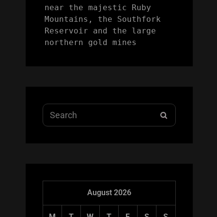
near the majestic Ruby 
Mountains, the Southfork 
Reservoir and the large 
northern gold mines
Search
SEARCH
for:
August 2026
M
T
W
T
F
S
S