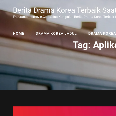
Berita Drama Korea Terbaik Saa
Endurancethemovie.com Situs Kumpulan Berita Drama Korea Terbaik S
HOME
DRAMA KOREA JADUL
DRAMA KOREA
Tag:
Aplik