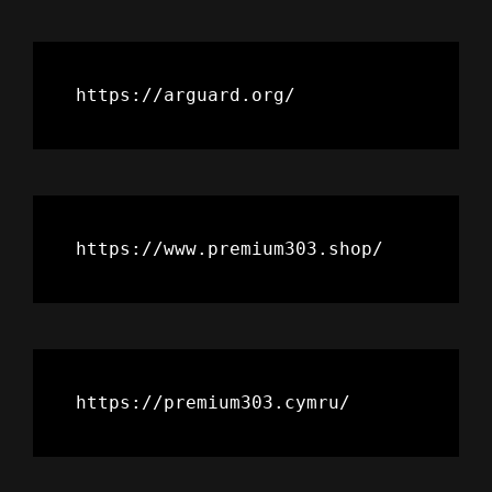
https://arguard.org/
https://www.premium303.shop/
https://premium303.cymru/