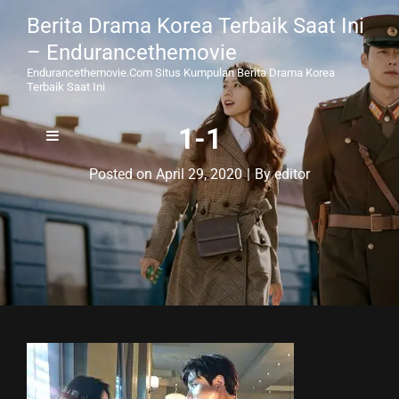
Berita Drama Korea Terbaik Saat Ini
– Endurancethemovie
Endurancethemovie.com Situs Kumpulan Berita Drama Korea
Terbaik Saat Ini
1-1
Byline
Posted on
April 29, 2020
|
By
editor