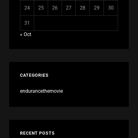
24
25
26
27
28
29
30
31
« Oct
CATEGORIES
endurancethemovie
RECENT POSTS