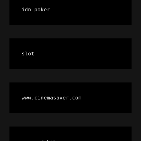
idn poker
slot
www.cinemasaver.com