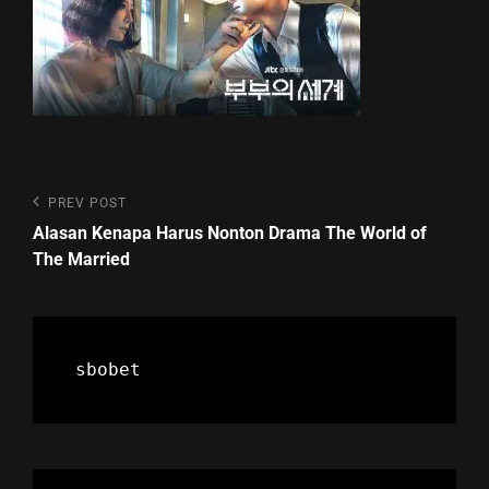
Post
Previous
PREV POST
Post
navigation
Alasan Kenapa Harus Nonton Drama The World of
The Married
sbobet