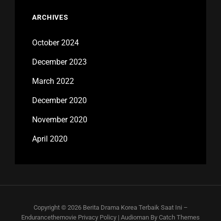
ARCHIVES
October 2024
December 2023
March 2022
December 2020
November 2020
April 2020
Copyright © 2026
Berita Drama Korea Terbaik Saat Ini –
Endurancethemovie
Privacy Policy
|
Audioman By
Catch Themes