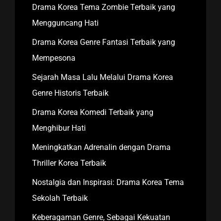
Drama Korea Tema Zombie Terbaik yang
Mengguncang Hati
Drama Korea Genre Fantasi Terbaik yang
Mempesona
Sejarah Masa Lalu Melalui Drama Korea
Genre Historis Terbaik
Drama Korea Komedi Terbaik yang
Menghibur Hati
Meningkatkan Adrenalin dengan Drama
Thriller Korea Terbaik
Nostalgia dan Inspirasi: Drama Korea Tema
Sekolah Terbaik
Keberagaman Genre, Sebagai Kekuatan