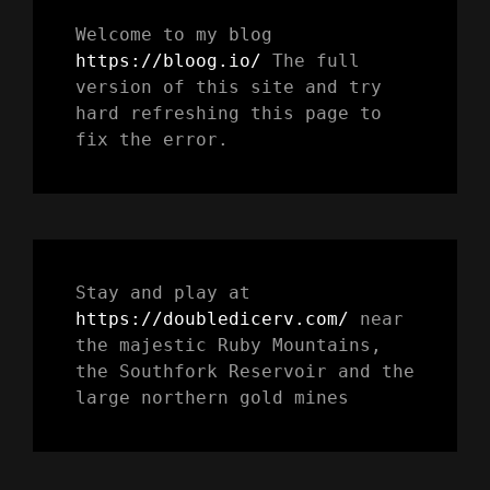
Welcome to my blog 
https://bloog.io/ 
The full 
version of this site and try 
hard refreshing this page to 
fix the error.
Stay and play at 
https://doubledicerv.com/
 near 
the majestic Ruby Mountains, 
the Southfork Reservoir and the 
large northern gold mines