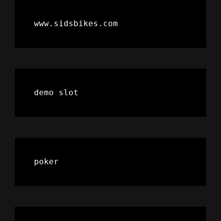
www.sidsbikes.com
demo slot
poker