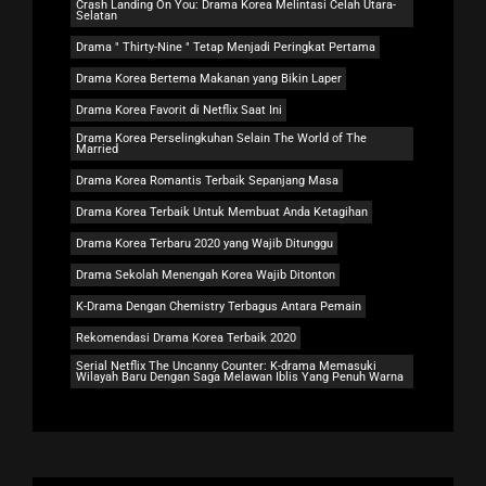
Crash Landing On You: Drama Korea Melintasi Celah Utara-
Selatan
Drama " Thirty-Nine " Tetap Menjadi Peringkat Pertama
Drama Korea Bertema Makanan yang Bikin Laper
Drama Korea Favorit di Netflix Saat Ini
Drama Korea Perselingkuhan Selain The World of The
Married
Drama Korea Romantis Terbaik Sepanjang Masa
Drama Korea Terbaik Untuk Membuat Anda Ketagihan
Drama Korea Terbaru 2020 yang Wajib Ditunggu
Drama Sekolah Menengah Korea Wajib Ditonton
K-Drama Dengan Chemistry Terbagus Antara Pemain
Rekomendasi Drama Korea Terbaik 2020
Serial Netflix The Uncanny Counter: K-drama Memasuki
Wilayah Baru Dengan Saga Melawan Iblis Yang Penuh Warna