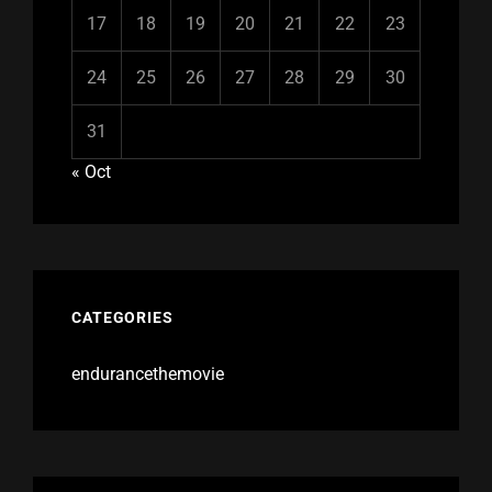
17
18
19
20
21
22
23
24
25
26
27
28
29
30
31
« Oct
CATEGORIES
endurancethemovie