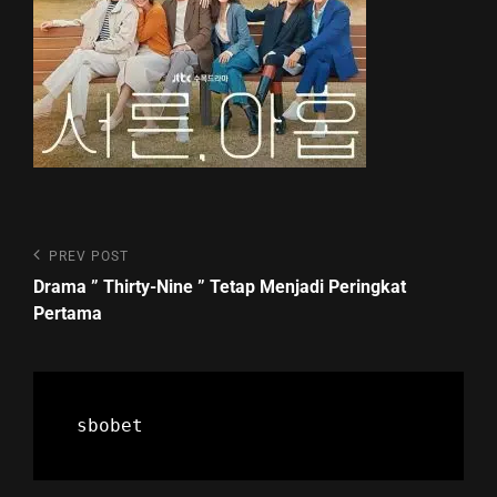
Post
Previous
PREV POST
Post
navigation
Drama ” Thirty-Nine ” Tetap Menjadi Peringkat
Pertama
sbobet