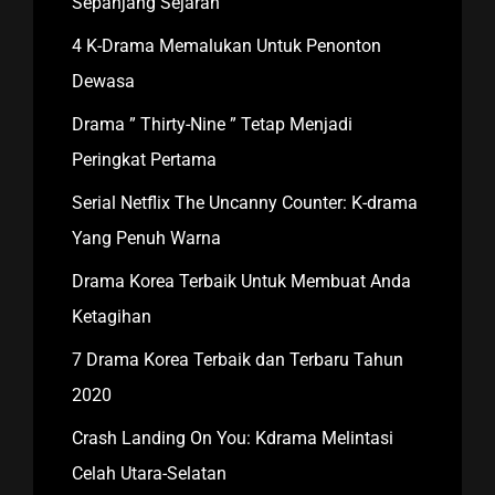
Sepanjang Sejarah
4 K-Drama Memalukan Untuk Penonton
Dewasa
Drama ” Thirty-Nine ” Tetap Menjadi
Peringkat Pertama
Serial Netflix The Uncanny Counter: K-drama
Yang Penuh Warna
Drama Korea Terbaik Untuk Membuat Anda
Ketagihan
7 Drama Korea Terbaik dan Terbaru Tahun
2020
Crash Landing On You: Kdrama Melintasi
Celah Utara-Selatan