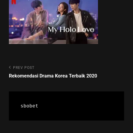
Post
Previous
PREV POST
Post
navigation
Rekomendasi Drama Korea Terbaik 2020
sbobet